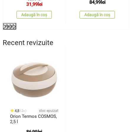
84,99
lei
ml
31,99
lei
Adaugă în coș
Adaugă în coș
Next
Recent revizuite
4,8
stoc epuizat
2x
Orion Termos COSMOS,
2,5 l
86,99
lei