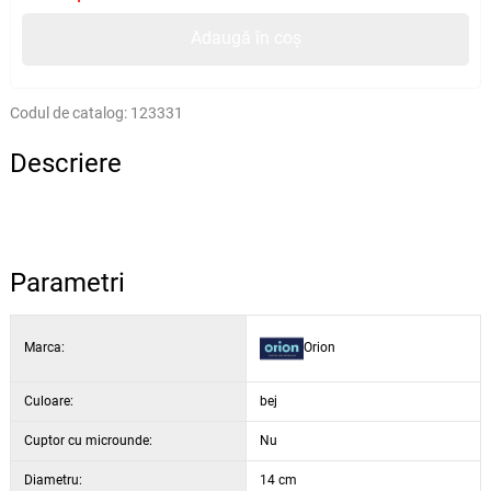
Adaugă în coș
Codul de catalog:
123331
Descriere
Parametri
Marca:
Orion
Culoare:
bej
Cuptor cu microunde:
Nu
Diametru:
14 cm