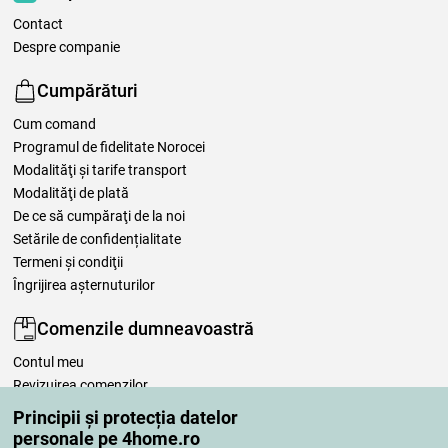
Contact
Despre companie
Cumpărături
Cum comand
Programul de fidelitate Norocei
Modalităţi şi tarife transport
Modalităţi de plată
De ce să cumpăraţi de la noi
Setările de confidențialitate
Termeni şi condiţii
Îngrijirea așternuturilor
Comenzile dumneavoastră
Contul meu
Revizuirea comenzilor
Reclamaţii
Principii și protecția datelor
Retragere de la contract
personale pe 4home.ro