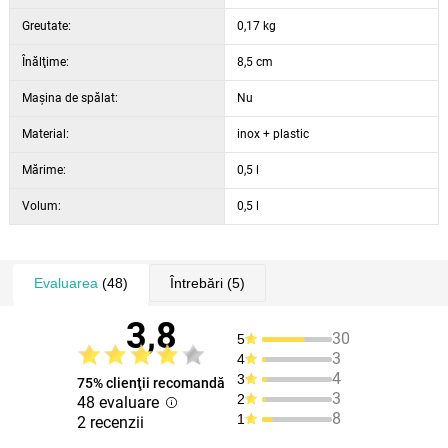
Greutate:
0,17 kg
Înălţime:
8,5 cm
Maşina de spălat:
Nu
Material:
inox + plastic
Mărime:
0,5 l
Volum:
0,5 l
Evaluarea
(48)
Întrebări
(5)
3,8
30
5
3
4
4
3
75% clienţii recomandă
3
2
48 evaluare
8
1
2 recenzii