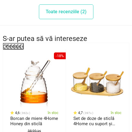
Toate recenziile (2)
S-ar putea să vă intereseze
Previous
%
-18%
4,6
în stoc
4,7
în stoc
362x
397x
Borcan de miere 4Home
Set de doze de sticlă
Honey din sticlă
4Home cu suport și
lingurițe, Bamboo, 310
38,99 lei