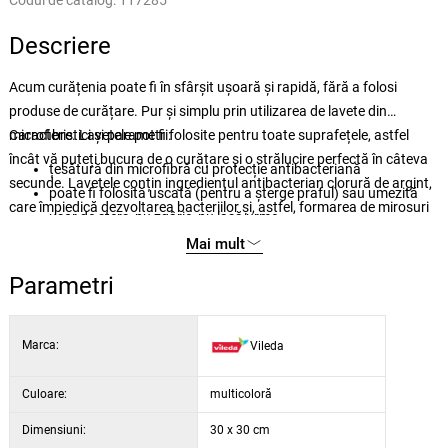
Codul de catalog:
117285
Descriere
Acum curățenia poate fi în sfârșit ușoară și rapidă, fără a folosi
produse de curățare. Pur și simplu prin utilizarea de lavete din
microfibre. Lavetele pot fi folosite pentru toate suprafețele, astfel
Caracteristici și parametri:
încât vă puteți bucura de o curățare și o strălucire perfectă în câteva
țesătură din microfibră cu protecție antibacteriană
secunde. Lavetele conțin ingredientul antibacterian clorură de argint,
poate fi folosită uscată (pentru a șterge praful) sau umezită
care împiedică dezvoltarea bacteriilor și, astfel, formarea de mirosuri
ușor de șters, nu zgârie, nu lasă urme
neplăcute.
prezintă o durabilitate foarte mare
Mai mult
Parametri
Marca:
Vileda
Culoare:
multicoloră
Dimensiuni:
30 x 30 cm