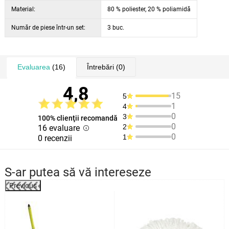
Material:
80 % poliester, 20 % poliamidă
Număr de piese într-un set:
3 buc.
Evaluarea
(16)
Întrebări
(0)
4,8
15
5
1
4
0
3
100% clienţii recomandă
0
2
16 evaluare
0
1
0 recenzii
S-ar putea să vă intereseze
Previous
%