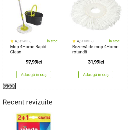
4,5
în stoc
4,6
în stoc
2430x
1890x
Mop 4Home Rapid
Rezervă de mop 4Home
Clean
rotundă
97,99
lei
31,99
lei
Adaugă în coș
Adaugă în coș
Next
Recent revizuite