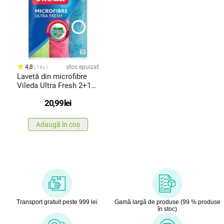
4,8
stoc epuizat
16x
Lavetă din microfibre
Vileda Ultra Fresh 2+1
buc
20,99
lei
Adaugă în coș
Transport gratuit peste 999 lei
Gamă largă de produse (99 % produse
în stoc)