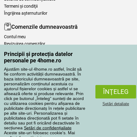
Termeni şi condiţii
Îngrijirea așternuturilor
Comenzile dumneavoastră
Contul meu
Revizuirea comenzilor
Reclamaţii
Principii și protecția datelor
Retragere de la contract
personale pe 4home.ro
Regulile de procesare a recenziilor
Ajustăm site-ul 4home.ro astfel, încât să
fie conform activității dumneavoastră. În
baza istoricului dumneavoastră pe site,
Metode de transport
personalizăm conținutul acestuia cu
ajutorul fișierelor cookies și astfel vi se
ÎNŢELEG
afisează oferte si produse relevante. Prin
click pe butonul „Înteleg“ sunteți de acord
Metode de plată
cu utilizarea cookies pentru afișarea de
Setări detaliate
publicitate direcționatș în rețele publicitare
pe alte site-uri. Personalizarea și
publicitatea direcționată pot fi setate în
detaliu sau pot fi oricând dezactivate în
Magazin de încredere
secțiunea
Setări de confidențialiate
Aceste site-uri folosesc cookie's. Mai