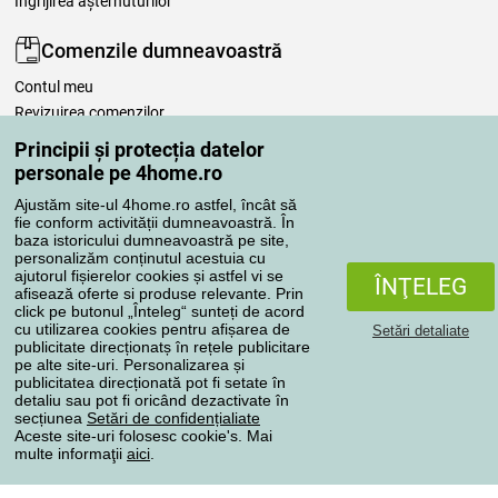
Îngrijirea așternuturilor
Comenzile dumneavoastră
Contul meu
Revizuirea comenzilor
Reclamaţii
Principii și protecția datelor
Retragere de la contract
personale pe 4home.ro
Regulile de procesare a recenziilor
Ajustăm site-ul 4home.ro astfel, încât să
fie conform activității dumneavoastră. În
baza istoricului dumneavoastră pe site,
Metode de transport
personalizăm conținutul acestuia cu
ajutorul fișierelor cookies și astfel vi se
ÎNŢELEG
afisează oferte si produse relevante. Prin
click pe butonul „Înteleg“ sunteți de acord
Metode de plată
cu utilizarea cookies pentru afișarea de
Setări detaliate
publicitate direcționatș în rețele publicitare
pe alte site-uri. Personalizarea și
publicitatea direcționată pot fi setate în
detaliu sau pot fi oricând dezactivate în
Magazin de încredere
secțiunea
Setări de confidențialiate
Aceste site-uri folosesc cookie's. Mai
multe informaţii
aici
.