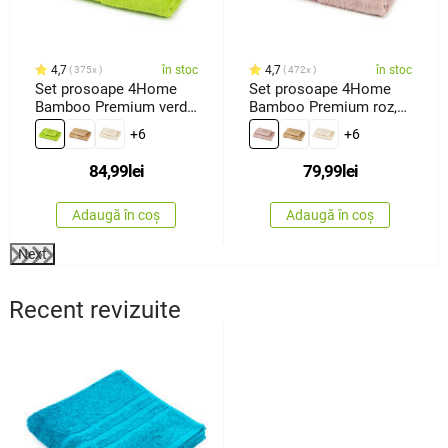
4,7
în stoc
4,7
în stoc
375x
472x
Set prosoape 4Home
Set prosoape 4Home
Bamboo Premium verde,
Bamboo Premium roz,
70 x 140 cm, 50 x 100
70 x 140 cm, 50 x 100
+6
+6
cm
cm
84,99
lei
79,99
lei
Adaugă în coș
Adaugă în coș
Next
Recent revizuite