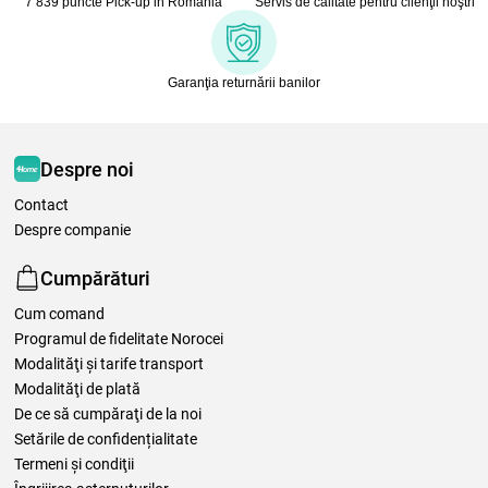
7 839 puncte Pick-up in România
Servis de calitate pentru clienţii noştri
Garanţia returnării banilor
Despre noi
Contact
Despre companie
Cumpărături
Cum comand
Programul de fidelitate Norocei
Modalităţi şi tarife transport
Modalităţi de plată
De ce să cumpăraţi de la noi
Setările de confidențialitate
Termeni şi condiţii