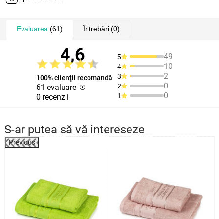
Evaluarea
(61)
Întrebări
(0)
4,6
49
5
10
4
2
3
100% clienţii recomandă
0
2
61 evaluare
0
1
0 recenzii
S-ar putea să vă intereseze
Previous