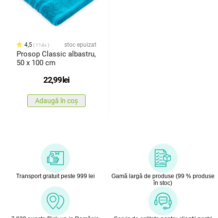
4,5
stoc epuizat
114x
Prosop Classic albastru,
50 x 100 cm
22,99
lei
Adaugă în coș
Transport gratuit peste 999 lei
Gamă largă de produse (99 % produse
în stoc)