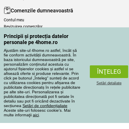
Comenzile dumneavoastră
Contul meu
Revizuirea comenzilor
Reclamaţii
Principii și protecția datelor
Retragere de la contract
personale pe 4home.ro
Regulile de procesare a recenziilor
Ajustăm site-ul 4home.ro astfel, încât să
fie conform activității dumneavoastră. În
baza istoricului dumneavoastră pe site,
Metode de transport
personalizăm conținutul acestuia cu
ajutorul fișierelor cookies și astfel vi se
ÎNŢELEG
afisează oferte si produse relevante. Prin
click pe butonul „Înteleg“ sunteți de acord
Metode de plată
cu utilizarea cookies pentru afișarea de
Setări detaliate
publicitate direcționatș în rețele publicitare
pe alte site-uri. Personalizarea și
publicitatea direcționată pot fi setate în
detaliu sau pot fi oricând dezactivate în
Magazin de încredere
secțiunea
Setări de confidențialiate
Aceste site-uri folosesc cookie's. Mai
multe informaţii
aici
.