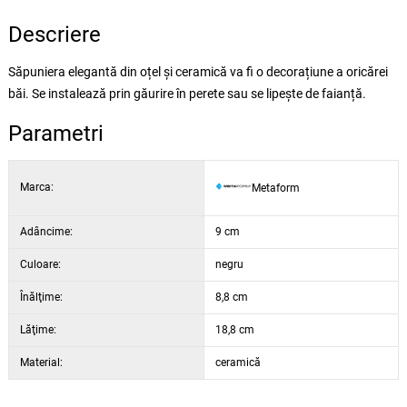
Descriere
Săpuniera elegantă din oțel și ceramică va fi o decorațiune a oricărei
băi. Se instalează prin găurire în perete sau se lipește de faianță.
Parametri
Marca:
Metaform
Adâncime:
9 cm
Culoare:
negru
Înălţime:
8,8 cm
Lăţime:
18,8 cm
Material:
ceramică