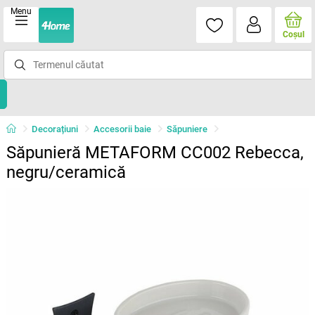
Menu
Coşul
Decorațiuni
Accesorii baie
Săpuniere
Săpunieră METAFORM CC002 Rebecca,
negru/ceramică