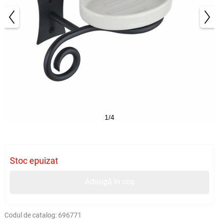
1/4
Stoc epuizat
Adaugă în coș
Codul de catalog:
696771