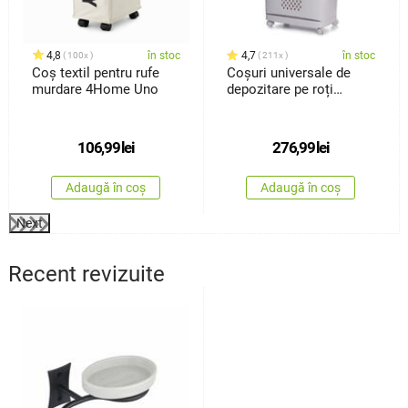
4,8
în stoc
4,7
în stoc
100x
211x
Coș textil pentru rufe
Coșuri universale de
murdare 4Home Uno
depozitare pe roți
4Home HANDY, 2 nivele
106,99
lei
276,99
lei
Adaugă în coș
Adaugă în coș
Next
Recent revizuite