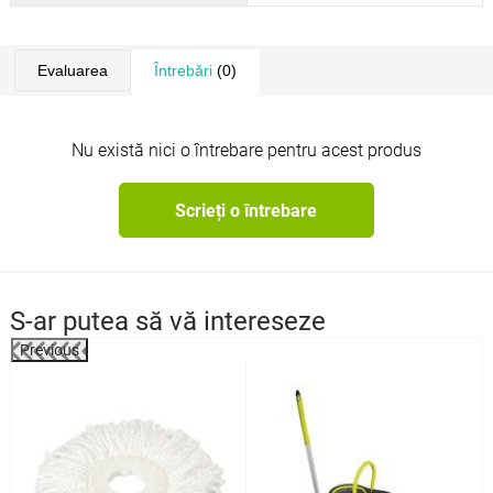
Evaluarea
Întrebări
(0)
Nu există nici o întrebare pentru acest produs
Scrieți o întrebare
S-ar putea să vă intereseze
Previous
%