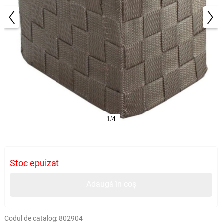
1/4
Stoc epuizat
Adaugă în coș
Codul de catalog:
802904