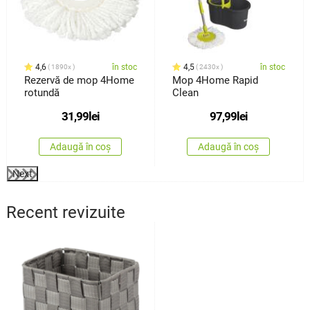
4,6
în stoc
4,5
în stoc
1890x
2430x
Rezervă de mop 4Home
Mop 4Home Rapid
rotundă
Clean
31,99
lei
97,99
lei
Adaugă în coș
Adaugă în coș
Next
Recent revizuite