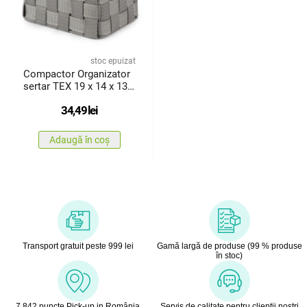
stoc epuizat
Compactor Organizator
sertar TEX 19 x 14 x 13
cm, gri
34,49
lei
Adaugă în coș
Transport gratuit peste 999 lei
Gamă largă de produse (99 % produse
în stoc)
7 842 puncte Pick-up in România
Servis de calitate pentru clienţii noştri