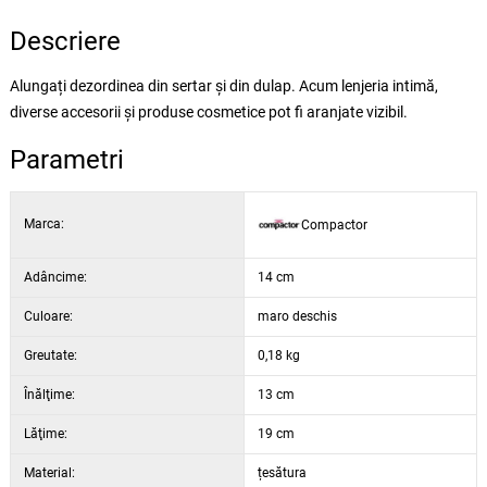
Descriere
Alungați dezordinea din sertar și din dulap. Acum lenjeria intimă,
diverse accesorii și produse cosmetice pot fi aranjate vizibil.
Parametri
Marca:
Compactor
Adâncime:
14 cm
Culoare:
maro deschis
Greutate:
0,18 kg
Înălţime:
13 cm
Lăţime:
19 cm
Material:
țesătura