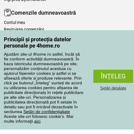
Comenzile dumneavoastră
Contul meu
Revizuirea comenzilor
Reclamaţii
Principii și protecția datelor
Retragere de la contract
personale pe 4home.ro
Regulile de procesare a recenziilor
Ajustăm site-ul 4home.ro astfel, încât să
fie conform activității dumneavoastră. În
baza istoricului dumneavoastră pe site,
Metode de transport
personalizăm conținutul acestuia cu
ajutorul fișierelor cookies și astfel vi se
ÎNŢELEG
afisează oferte si produse relevante. Prin
click pe butonul „Înteleg“ sunteți de acord
Metode de plată
cu utilizarea cookies pentru afișarea de
Setări detaliate
publicitate direcționatș în rețele publicitare
pe alte site-uri. Personalizarea și
publicitatea direcționată pot fi setate în
detaliu sau pot fi oricând dezactivate în
Magazin de încredere
secțiunea
Setări de confidențialiate
Aceste site-uri folosesc cookie's. Mai
multe informaţii
aici
.